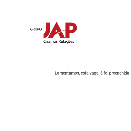
Mostrar mais opções
Selecione a frequência (em dias) para receber um alerta
Criar alerta
Lamentamos, esta vaga já foi preenchida.